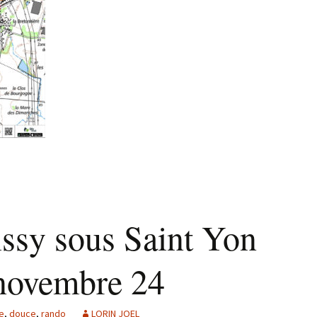
ssy sous Saint Yon
novembre 24
e
,
douce
,
rando
LORIN JOEL