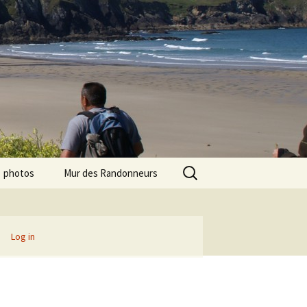
Search
photos
Mur des Randonneurs
for:
photos randos « Ile de
Recettes
France »
Infos pratiques
Log in