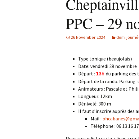
Cheptainvil
PPC – 29 n
26 November 2024
demi journé
Type tonique (beaujolais)
Date: vendredi 29 novembre
Départ :
du parking des t
13h
Départ de la rando: Parking 
Animateurs : Pascale et Phi
Longueur: 12km
Dénivelé: 300 m
Il faut s’inscrire auprès des
Mail :
phcabanes@gma
Téléphone : 06 13 16 17
Pour agrandir la carte, cliquez sur 