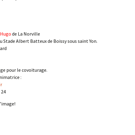
r Hugo
de La Norville
u Stade Albert Batteux de Boissy sous saint Yon.
lard
ge pour le covoiturage.
animatrice :
r
 24
l’image!