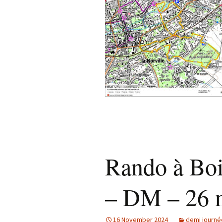
Rando à Boi
– DM – 26 
16 November 2024
demi journé