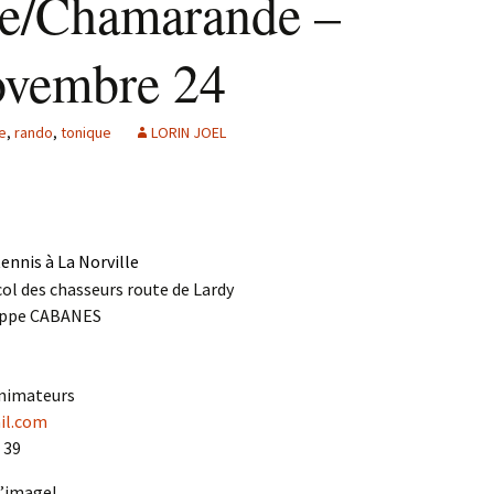
le/Chamarande –
ovembre 24
e
,
rando
,
tonique
LORIN JOEL
ennis à La Norville
col des chasseurs route de Lardy
lippe CABANES
 animateurs
il.com
 39
l’image!