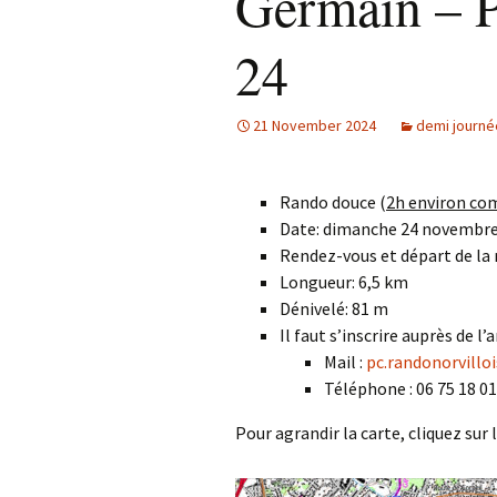
Germain – 
24
21 November 2024
demi journé
Rando douce (
2h environ com
Date: dimanche 24 novembr
Rendez-vous et départ de la r
Longueur: 6,5 km
Dénivelé: 81 m
Il faut s’inscrire auprès de l’
Mail :
pc.randonorvill
Téléphone : 06 75 18 01
Pour agrandir la carte, cliquez sur 