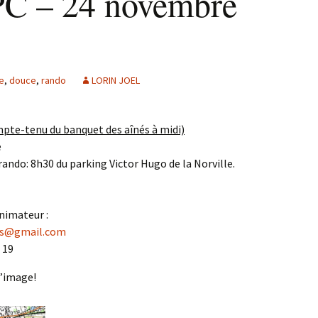
PC – 24 novembre
e
,
douce
,
rando
LORIN JOEL
pte-tenu du banquet des aînés à midi)
e
ando: 8h30 du parking Victor Hugo de la Norville.
animateur :
ois@gmail.com
 19
l’image!