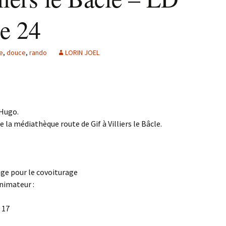
Agenda 2020/2021
e 24
e
,
douce
,
rando
LORIN JOEL
 Hugo.
e la médiathèque route de Gif à Villiers le Bâcle.
ge pour le covoiturage
animateur :
 17