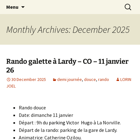
Skip
Search
Randonneurs Norvillois
Menu
to
for:
content
Monthly Archives: December 2025
Rando galette à Lardy – CO – 11 janvier
26
30 December 2025
demi journée
,
douce
,
rando
LORIN
JOEL
Rando douce
Date: dimanche 11 janvier
Départ : 9h du
parking Victor Hugo
à La Norville.
Départ de la rando: parking de la gare de Lardy.
Animatrice: Catherine Ozilou.