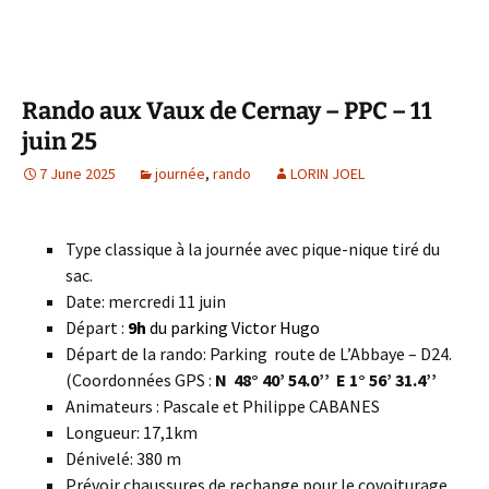
Rando aux Vaux de Cernay – PPC – 11
juin 25
7 June 2025
journée
,
rando
LORIN JOEL
Type classique à la journée avec pique-nique tiré du
sac.
Date: mercredi 11 juin
Départ :
9h
du parking Victor Hugo
Départ de la rando: Parking route de L’Abbaye – D24.
(Coordonnées GPS :
N 48° 40’ 54.0’’
E 1° 56’ 31.4’’
Animateurs : Pascale et Philippe CABANES
Longueur: 17,1km
Dénivelé: 380 m
Prévoir chaussures de rechange pour le covoiturage