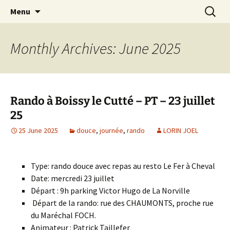
Skip
Search
Randonneurs Norvillois
Menu
to
for:
content
Monthly Archives: June 2025
Rando à Boissy le Cutté – PT – 23 juillet
25
25 June 2025
douce
,
journée
,
rando
LORIN JOEL
Type: rando douce avec repas au resto Le Fer à Cheval
Date: mercredi 23 juillet
Départ : 9h parking Victor Hugo de La Norville
Départ de la rando: rue des CHAUMONTS, proche rue
du Maréchal FOCH.
Animateur : Patrick Taillefer