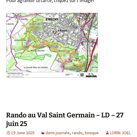
Pour agrandir la carte, cliquez sur l’image!
Rando au Val Saint Germain – LD – 27
juin 25
19 June 2025
demi journée
,
rando
,
tonique
LORIN JOEL