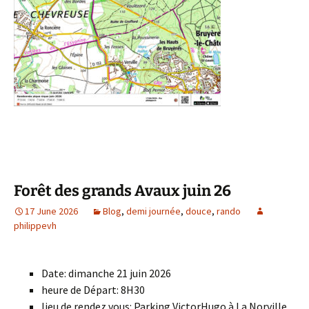
Forêt des grands Avaux juin 26
17 June 2026
Blog
,
demi journée
,
douce
,
rando
philippevh
Date: dimanche 21 juin 2026
heure de Départ: 8H30
lieu de rendez vous: Parking VictorHugo à La Norville