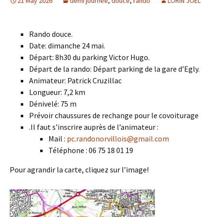
21 May 2026
demi journée
,
douce
,
rando
LORIN JOEL
Rando douce.
Date: dimanche 24 mai.
Départ: 8h30 du parking Victor Hugo.
Départ de la rando: Départ parking de la gare d’Egly.
Animateur: Patrick Cruzillac
Longueur: 7,2 km
Dénivelé: 75 m
Prévoir chaussures de rechange pour le covoiturage
.Il faut s’inscrire auprès de l’animateur :
Mail :
pc.randonorvillois@gmail.com
Téléphone : 06 75 18 01 19
Pour agrandir la carte, cliquez sur l’image!