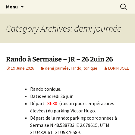
Skip
Search
Randonneurs Norvillois
Menu
to
for:
content
Category Archives: demi journée
Rando à Sermaise – JR – 26 2uin 26
19 June 2026
demi journée
,
rando
,
tonique
LORIN JOEL
Rando tonique.
Date: vendredi 26 juin.
Départ :
8h30
(raison pour températures
élevées)
du
parking Victor Hugo.
Départ de la rando: parking coordonnées à
Sermaise N 48.538733 E 2.079615, UTM
31U432061 31U5376589.