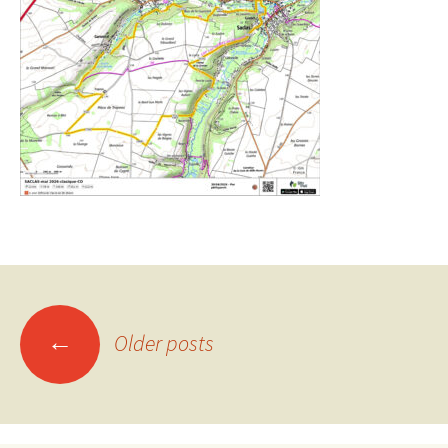
Posts
←
Older posts
navigation