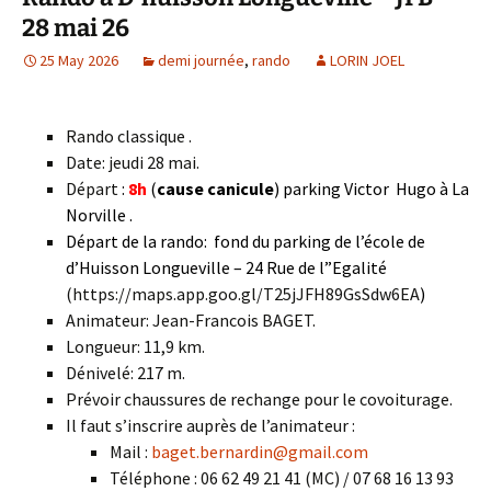
28 mai 26
25 May 2026
demi journée
,
rando
LORIN JOEL
Rando classique .
Date: jeudi 28 mai.
Départ
:
8h
(
cause canicule
) parking Victor Hugo à La
Norville .
Départ de la rando: fond du parking de l’école de
d’Huisson Longueville – 24 Rue de l”Egalité
(https://maps.app.goo.gl/T25jJFH89GsSdw6EA
)
Animateur: Jean-Francois BAGET.
Longueur: 11,9 km.
Dénivelé: 217 m.
Prévoir chaussures de rechange pour le covoiturage.
Il faut s’inscrire auprès de l’animateur :
Mail :
baget.bernardin@gmail.com
Téléphone : 06 62 49 21 41 (MC) / 07 68 16 13 93