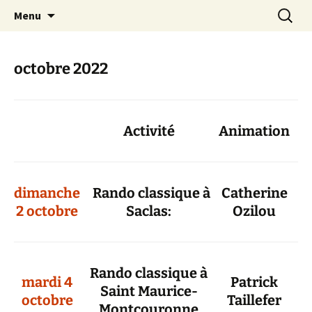
Skip
Search
Randonneurs Norvillois
Menu
to
for:
content
octobre 2022
Activité
Animation
dimanche
Rando classique à
Catherine
2 octobre
Saclas:
Ozilou
Rando classique à
mardi 4
Patrick
Saint Maurice-
octobre
Taillefer
Montcouronne