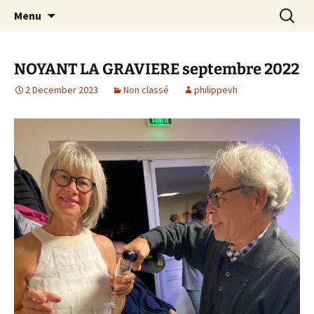
Skip
Search
Randonneurs Norvillois
Menu
to
for:
content
NOYANT LA GRAVIERE septembre 2022
2 December 2023
Non classé
philippevh