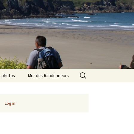
Search
photos
Mur des Randonneurs
for:
photos randos « Ile de
Recettes
France »
Infos pratiques
Log in