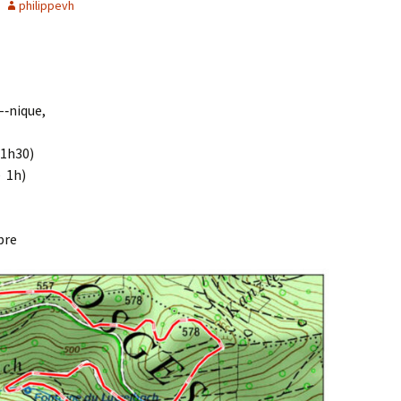
philippevh
Agenda 2020/2021
­‐nique,
 1h30)
 1h)
bre