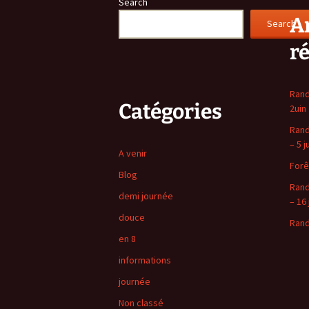
Search
Ar
Search
r
Rand
Catégories
2uin
Rand
– 5 j
A venir
Forê
Blog
Rand
demi journée
– 16 
douce
Rand
en 8
informations
journée
Non classé