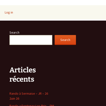
navigation
Log in
Search
Search
Articles
récents
Rando à Sermaise – JR – 26
2uin 26
Rando a Fontenay Les Bris – DM