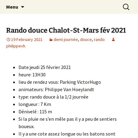
Skip
Search
Randonneurs Norvillois
Menu
to
for:
content
Rando douce Chalot-St-Mars fév 2021
19 February 2021
demi journée
,
douce
,
rando
philippevh
Date:jeudi 25 février 2021
heure: 13H30
lieu de rendez vous: Parking VictorHugo
animateurs: Philippe Van Hoeylandt
type: rando douce à la 1/2 journée
longueur : 7 Km
Dénivelé : 115 m
Si la pluie ne s’en mêle pas il y a peu de sentiers
boueux.
Il y a une cote assez longue ou les batons sont