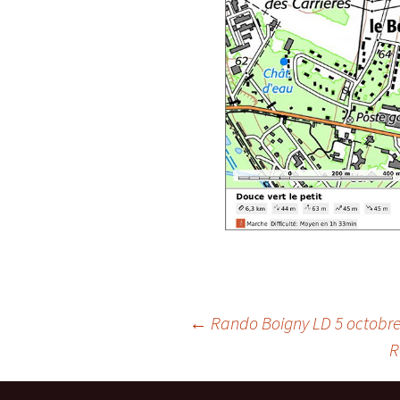
Post
←
Rando Boigny LD 5 octobre
R
navigation