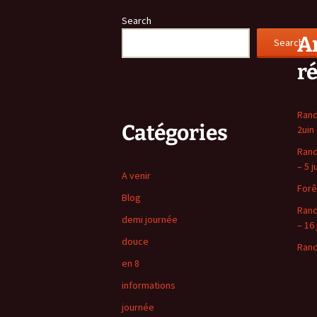
Search
Ar
Search
r
Rand
Catégories
2uin
Rand
– 5 j
A venir
Forê
Blog
Rand
demi journée
– 16 
douce
Rand
en 8
informations
journée