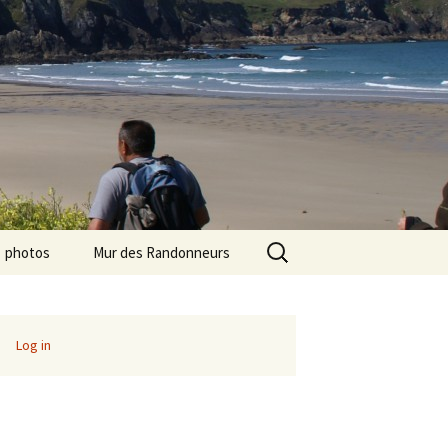
Search
photos
Mur des Randonneurs
for:
photos randos « Ile de
Recettes
France »
Infos pratiques
Log in