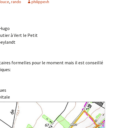
douce
,
rando
philippevh
Agenda 2020/2021
 Hugo
utier à Vert le Petit
oeylandt
itaires formelles pour le moment mais il est conseillé
iques:
ues
itale