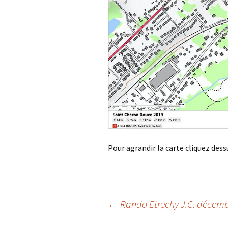
Pour agrandir la carte cliquez dess
Post
←
Rando Etrechy J.C. décemb