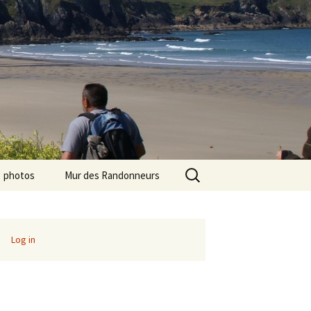
Search
photos
Mur des Randonneurs
for:
photos randos « Ile de
Recettes
France »
Infos pratiques
Log in