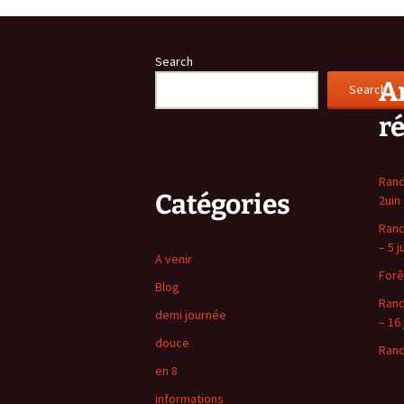
navigation
Search
Ar
Search
r
Rand
Catégories
2uin
Rand
– 5 j
A venir
Forê
Blog
Rand
demi journée
– 16 
douce
Rand
en 8
informations