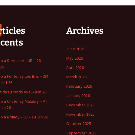
ticles
Archives
écents
June 2026
May 2026
o à Sermaise – JR – 26
 26
April 2026
o a Fontenay Les Bris – DM
March 2026
uillet 26
February 2026
t des grands Avaux juin 26
January 2026
o a Chatenay Malabry – PT
December 2025
juin 26
November 2025
o à Brunoy – LD – 14 juin 26
October 2025
September 2025