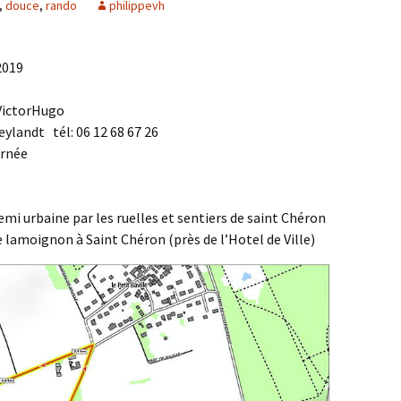
,
douce
,
rando
philippevh
Agenda 2020/2021
2019
 VictorHugo
ylandt tél: 06 12 68 67 26
urnée
i urbaine par les ruelles et sentiers de saint Chéron
e lamoignon à Saint Chéron (près de l’Hotel de Ville)