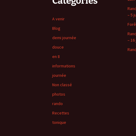
Catégories
Rand
– 5 j
A venir
Forê
Blog
Rand
demi journée
– 16 
douce
Rand
en 8
informations
journée
Non classé
photos
rando
Recettes
tonique