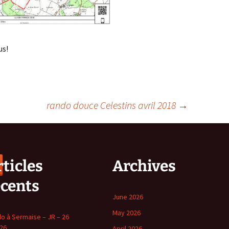
us!
rando douce Celestins avril 2018
→
ticles
Archives
écents
June 2026
May 2026
o à Sermaise – JR – 26
 26
April 2026