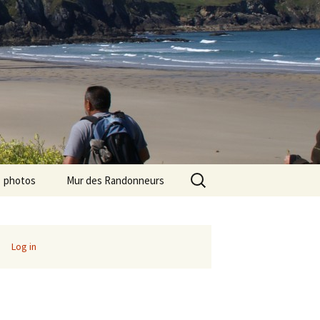
Search
photos
Mur des Randonneurs
for:
photos randos « Ile de
Recettes
France »
Infos pratiques
Log in