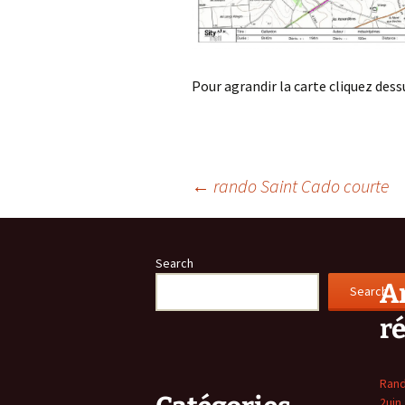
Pour agrandir la carte cliquez dess
Post
←
rando Saint Cado courte
navigation
Search
Ar
Search
r
Rand
2uin