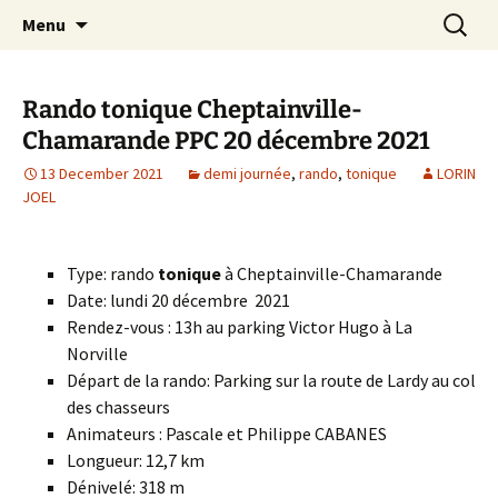
Skip
Search
Randonneurs Norvillois
Menu
to
for:
content
Rando tonique Cheptainville-
Chamarande PPC 20 décembre 2021
13 December 2021
demi journée
,
rando
,
tonique
LORIN
JOEL
Type: rando
tonique
à Cheptainville-Chamarande
Date: lundi 20 décembre 2021
Rendez-vous : 13h au parking Victor Hugo à La
Norville
Départ de la rando: Parking sur la route de Lardy au col
des chasseurs
Animateurs : Pascale et Philippe CABANES
Longueur: 12,7 km
Dénivelé: 318 m