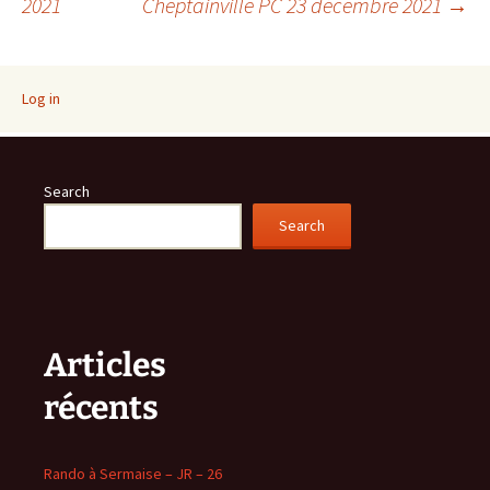
2021
Cheptainville PC 23 décembre 2021
→
navigation
Log in
Search
Search
Articles
récents
Rando à Sermaise – JR – 26