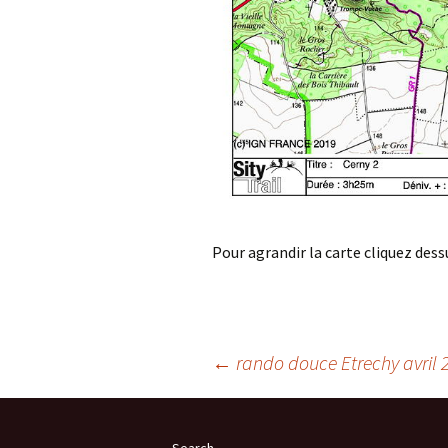
Pour agrandir la carte cliquez dess
Post
←
rando douce Etrechy avril 
navigation
Search