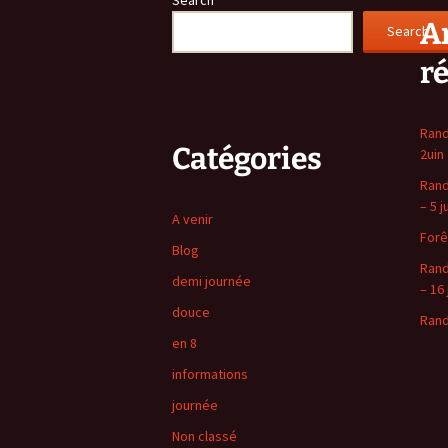
Ar
Search
r
Rand
Catégories
2uin
Rand
– 5 j
A venir
Forê
Blog
Rand
demi journée
– 16 
douce
Rand
en 8
informations
journée
Non classé