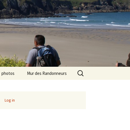
Search
photos
Mur des Randonneurs
for:
photos randos « Ile de
Recettes
France »
Infos pratiques
Log in