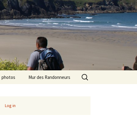
Search
photos
Mur des Randonneurs
for:
photos randos « Ile de
Recettes
France »
Infos pratiques
Log in