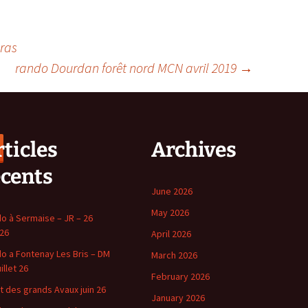
uras
rando Dourdan forêt nord MCN avril 2019
→
ticles
Archives
écents
June 2026
May 2026
o à Sermaise – JR – 26
 26
April 2026
o a Fontenay Les Bris – DM
March 2026
uillet 26
February 2026
t des grands Avaux juin 26
January 2026