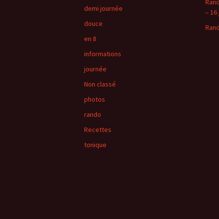
Rand
demi journée
– 16 
douce
Rand
en 8
informations
journée
Non classé
photos
rando
Recettes
tonique