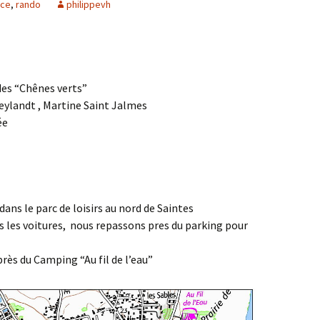
ce
,
rando
philippevh
Agenda 2020/2021
 des “Chênes verts”
eylandt , Martine Saint Jalmes
ée
ans le parc de loisirs au nord de Saintes
ns les voitures, nous repassons pres du parking pour
près du Camping “Au fil de l’eau”