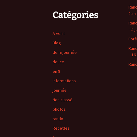
Rand
Catégories
2uin
Rand
– 5 j
A venir
Forê
Blog
Rand
demi journée
– 16 
douce
Rand
en 8
informations
journée
Non classé
photos
rando
Recettes