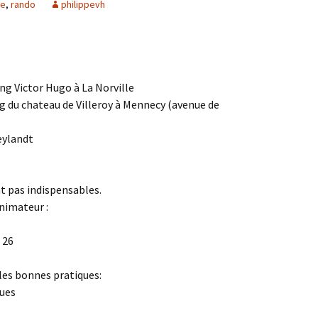
ce
,
rando
philippevh
Agenda 2020/2021
ng Victor Hugo à La Norville
ng du chateau de Villeroy à Mennecy (avenue de
eylandt
t pas indispensables.
animateur :
 26
 les bonnes pratiques:
ues