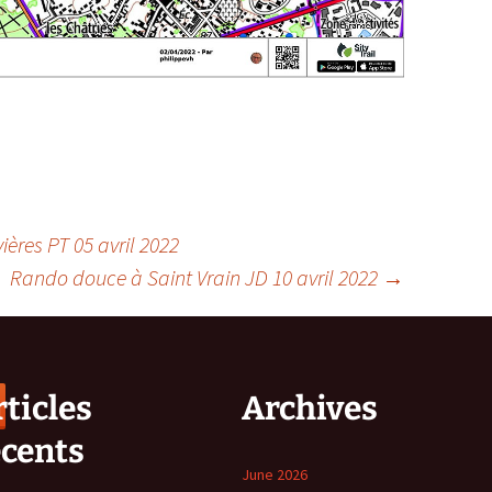
ères PT 05 avril 2022
Rando douce à Saint Vrain JD 10 avril 2022
→
ticles
Archives
écents
June 2026