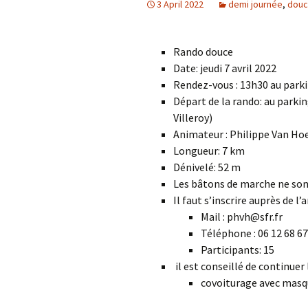
3 April 2022
demi journée
,
dou
Rando douce
Date: jeudi 7 avril 2022
Rendez-vous : 13h30 au parki
Départ de la rando: au parki
Villeroy)
Animateur : Philippe Van Ho
Longueur: 7 km
Dénivelé: 52 m
Les bâtons de marche ne son
Il faut s’inscrire auprès de l’
Mail : phvh@sfr.fr
Téléphone : 06 12 68 67
Participants: 15
il est conseillé de continuer
covoiturage avec masq