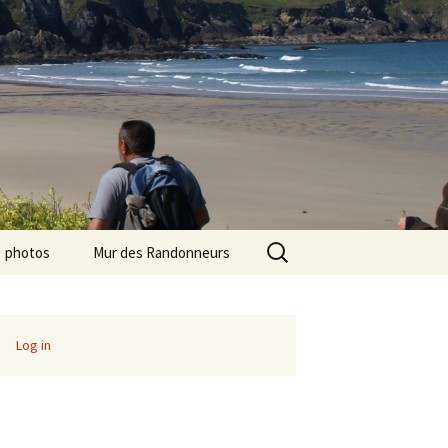
Search
photos
Mur des Randonneurs
for:
photos randos « Ile de
Recettes
France »
Infos pratiques
Log in