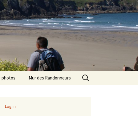
Search
photos
Mur des Randonneurs
for:
photos randos « Ile de
Recettes
France »
Infos pratiques
Log in