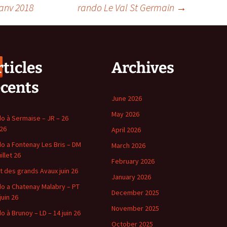
anv 2018
rando Le Val St Germain
→
ticles
Archives
écents
June 2026
May 2026
o à Sermaise – JR – 26
 26
April 2026
o a Fontenay Les Bris – DM
March 2026
uillet 26
February 2026
t des grands Avaux juin 26
January 2026
o a Chatenay Malabry – PT
December 2025
juin 26
November 2025
o à Brunoy – LD – 14 juin 26
October 2025